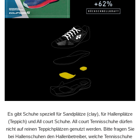
Es gibt Schuhe speziell für Sandplätze (clay), für Hallenplätze
(Teppich) und All court Schuhe. All court Tennisschuhe dürfen
nicht auf reinen Teppichplätzen genutzt werden. Bitte fragen Sie
bei Hallenschuhen den Hallenbetreiber, welche Tennisschuhe